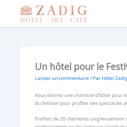
Aller
au
contenu
Un hôtel pour le Festi
Laisser un commentaire
/ Par
Hôtel Zadi
Vous désirez une chambre d’hôtel pour le 
du festival pour profiter des spectacles
Profitez de 20 chambres soigneusement c
professionnels ou touristiques soient réu